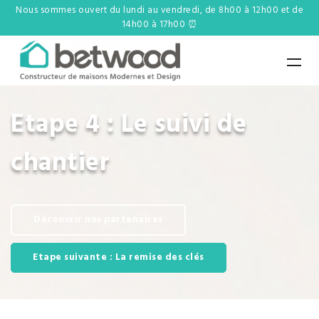
Nous sommes ouvert du lundi au vendredi, de 8h00 à 12h00 et de
14h00 à 17h00 ⏰
Etape 4 : Le suivi de
chantier
Découvrir nos partenaires
Etape suivante : La remise des clés